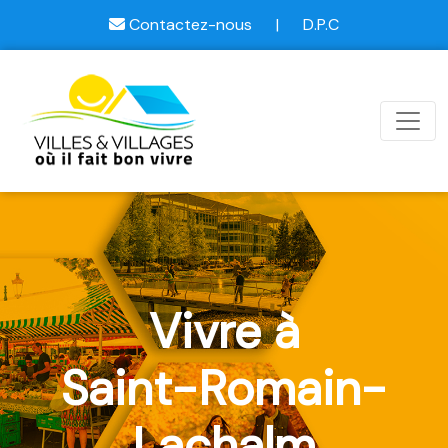
Contactez-nous
|
D.P.C
Vivre à
Saint-Romain-
Lachalm