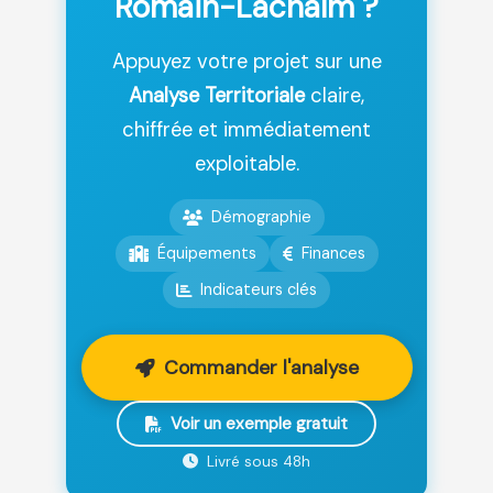
Romain-Lachalm ?
Appuyez votre projet sur une
Analyse Territoriale
claire,
chiffrée et immédiatement
exploitable.
Démographie
Équipements
Finances
Indicateurs clés
Commander l'analyse
Voir un exemple gratuit
Livré sous 48h