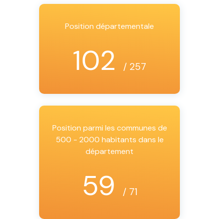
Position départementale
102
/ 257
Position parmi les communes de
500 - 2000 habitants dans le
département
59
/ 71