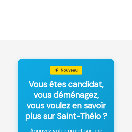
Nouveau
Vous êtes candidat,
vous déménagez,
vous voulez en savoir
plus sur Saint-Thélo ?
Appuyez votre projet sur une