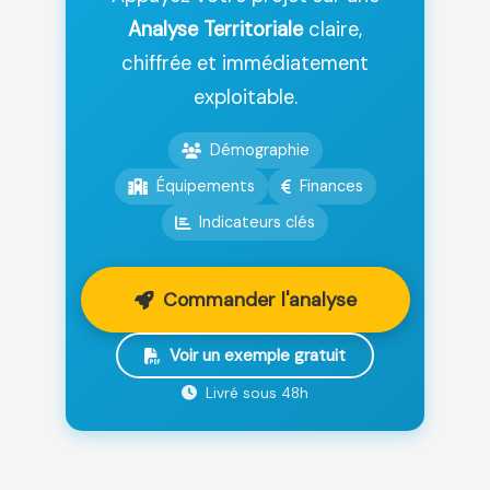
Analyse Territoriale
claire,
chiffrée et immédiatement
exploitable.
Démographie
Équipements
Finances
Indicateurs clés
Commander l'analyse
Voir un exemple gratuit
Livré sous 48h