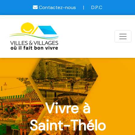
Contactez-nous
|
D.P.C
Vivre à
Saint-Thélo