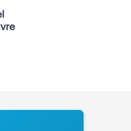
l
ivre