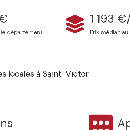
 €
1 193 €
s le département
Prix médian au
s locales à Saint-Victor
ons
A