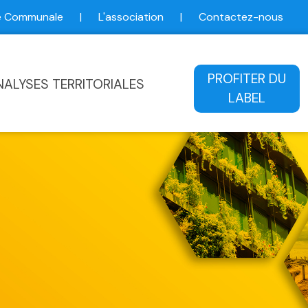
ce Communale
|
L'association
|
Contactez-nous
ale
PROFITER DU
NALYSES TERRITORIALES
LABEL