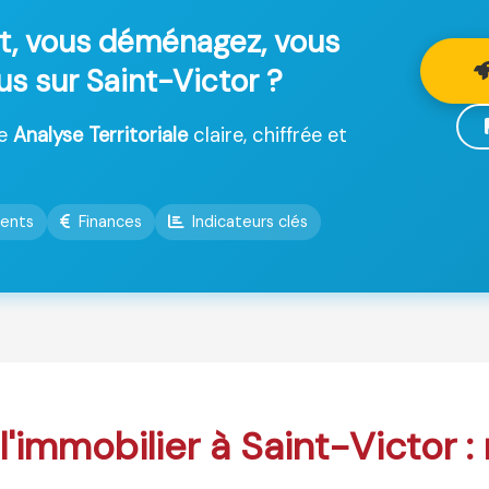
t, vous déménagez, vous
us sur Saint-Victor ?
ne
Analyse Territoriale
claire, chiffrée et
ents
Finances
Indicateurs clés
 l'immobilier à Saint-Victor 