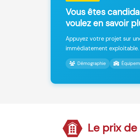
Vous êtes candida
voulez en savoir pl
Appuyez votre projet sur u
immédiatement exploitable.
Démographie
Équipem
Le prix de