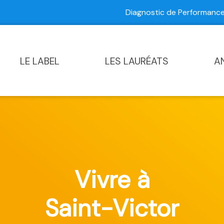
Diagnostic de Performan
Contactez-nous
|
Diagnostic de Performance Commun
LE LABEL
LES LAURÉATS
A
Vivre à
Saint-Victor