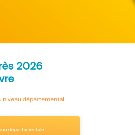
arès 2026
ivre
au niveau départemental
tion départementale