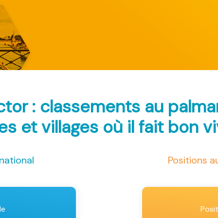
ctor : classements au palm
les et villages où il fait bon v
national
Positions 
le
Posi