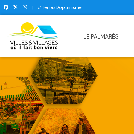
|
#TerresDoptimisme
LE PALMARÈS