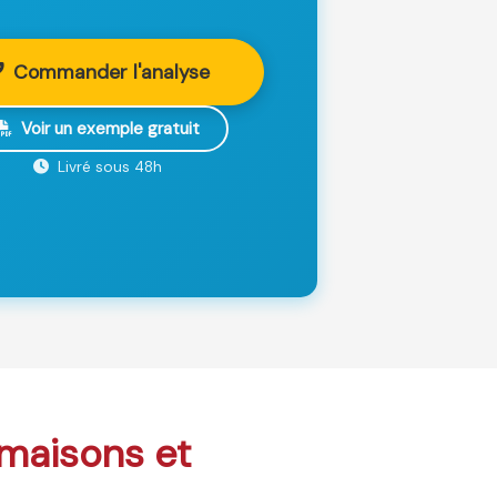
Commander l'analyse
Voir un exemple gratuit
Livré sous 48h
: maisons et