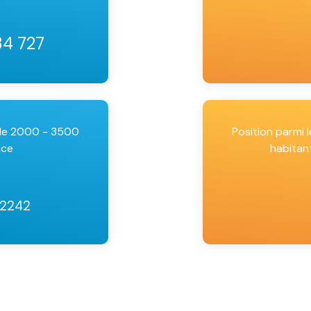
34 727
 de 2000 - 3500
Position parmi
nce
habitan
 2242