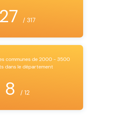
27
/ 317
 les communes de 2000 - 3500
ts dans le département
8
/ 12