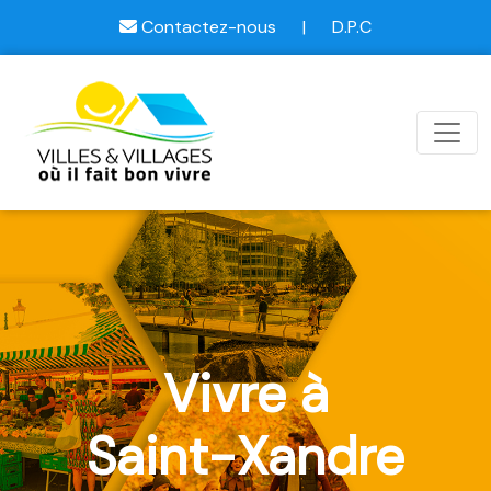
Contactez-nous
|
D.P.C
Vivre à
Saint-Xandre