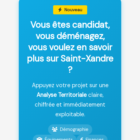
Nouveau
Vous êtes candidat,
vous déménagez,
vous voulez en savoir
plus sur Saint-Xandre
?
Appuyez votre projet sur une
Analyse Territoriale
claire,
chiffrée et immédiatement
exploitable.
Démographie
Équipements
Finances