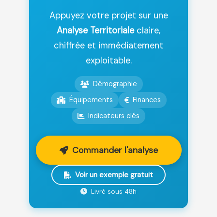
Appuyez votre projet sur une
Analyse Territoriale
claire,
chiffrée et immédiatement
exploitable.
Démographie
Équipements
Finances
Indicateurs clés
Commander l'analyse
Voir un exemple gratuit
Livré sous 48h