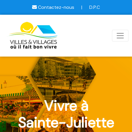
Contactez-nous
|
D.P.C
Vivre à
Sainte-Juliette