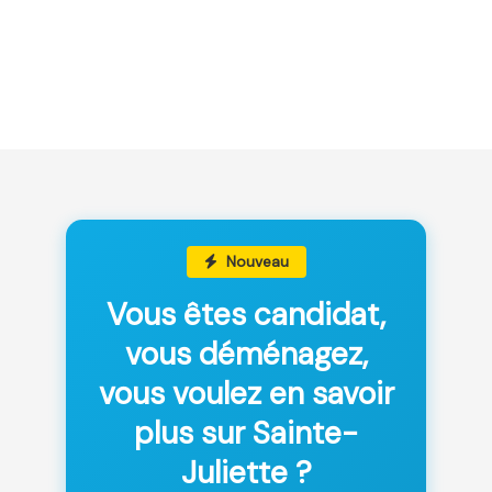
Nouveau
Vous êtes candidat,
vous déménagez,
vous voulez en savoir
plus sur Sainte-
Juliette ?