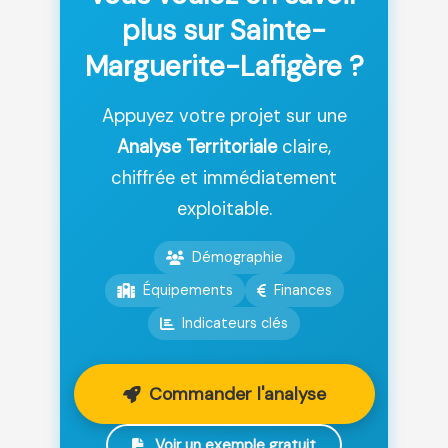
plus sur Sainte-
Marguerite-Lafigère ?
Appuyez votre projet sur une
Analyse Territoriale
claire,
chiffrée et immédiatement
exploitable.
Démographie
Équipements
Finances
Indicateurs clés
Commander l'analyse
Voir un exemple gratuit