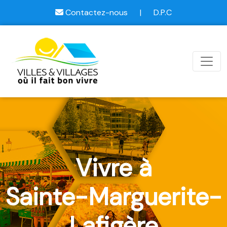
Contactez-nous
|
D.P.C
Vivre à
Sainte-Marguerite-
Lafigère