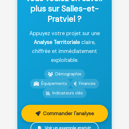
plus sur Salles-et-
Pratviel ?
Appuyez votre projet sur une
Analyse Territoriale
claire,
chiffrée et immédiatement
exploitable.
Démographie
Équipements
Finances
Indicateurs clés
Commander l'analyse
Voir un exemple gratuit