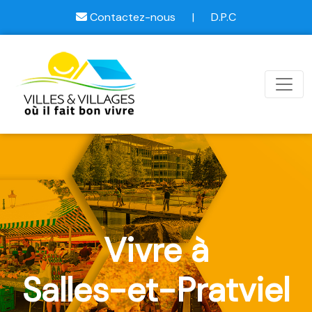
Contactez-nous
|
D.P.C
Vivre à
Salles-et-Pratviel