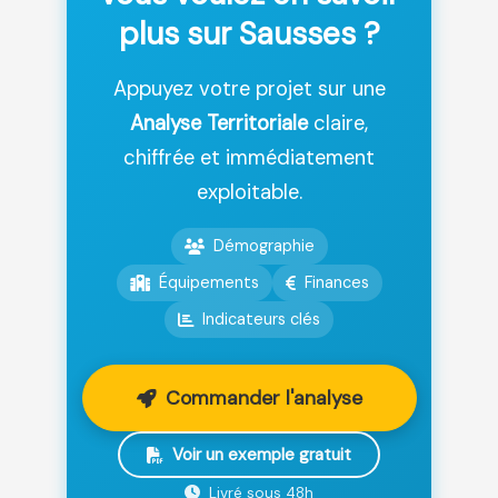
plus sur Sausses ?
Appuyez votre projet sur une
Analyse Territoriale
claire,
chiffrée et immédiatement
exploitable.
Démographie
Équipements
Finances
Indicateurs clés
Commander l'analyse
Voir un exemple gratuit
Livré sous 48h