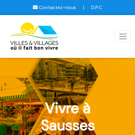
Contactez-nous
|
D.P.C
Vivre à
Sausses