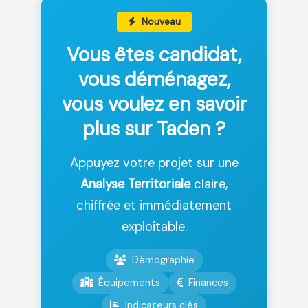
Nouveau
Vous êtes candidat,
vous déménagez,
vous voulez en savoir
plus sur Taden ?
Appuyez votre projet sur une
Analyse Territoriale
claire,
chiffrée et immédiatement
exploitable.
Démographie
Équipements
Finances
Indicateurs clés