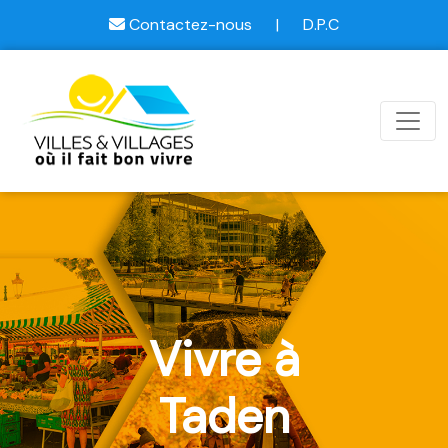
Contactez-nous
|
D.P.C
Vivre à
Taden