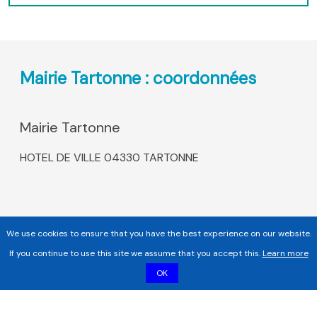
Mairie Tartonne : coordonnées
Mairie Tartonne
HOTEL DE VILLE 04330 TARTONNE
We use cookies to ensure that you have the best experience on our website.
If you continue to use this site we assume that you accept this.
Learn more
OK
Copyright 2017 - 2026 | Tous droits réservés |
Mentions légales
|
Informations sur les cookies |
Politique de confidentialité