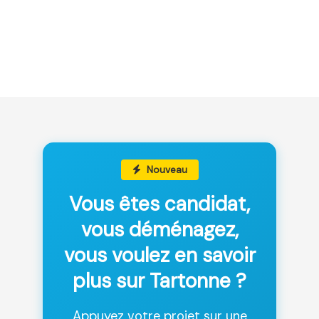
Nouveau
Vous êtes candidat,
vous déménagez,
vous voulez en savoir
plus sur Tartonne ?
Appuyez votre projet sur une