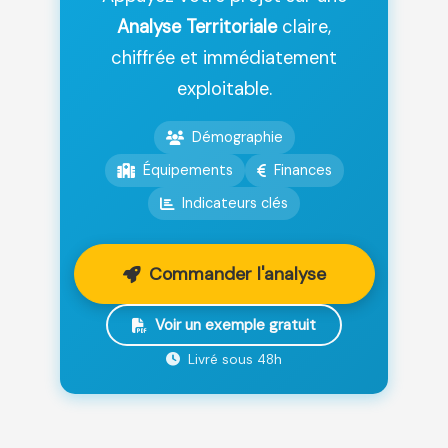
Analyse Territoriale
claire,
chiffrée et immédiatement
exploitable.
Démographie
Équipements
Finances
Indicateurs clés
Commander l'analyse
Voir un exemple gratuit
Livré sous 48h