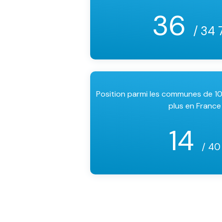
36
/ 34 
Position parmi les communes de 1
plus en France
14
/ 40