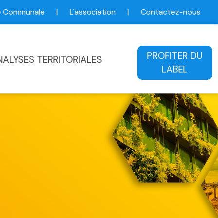
ce Communale
|
L'association
|
Contactez-nous
ale
PROFITER DU
NALYSES TERRITORIALES
LABEL