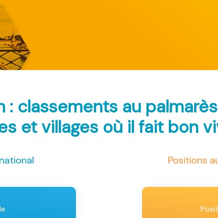
n : classements au palmarè
les et villages où il fait bon v
national
Positions 
le
Posi