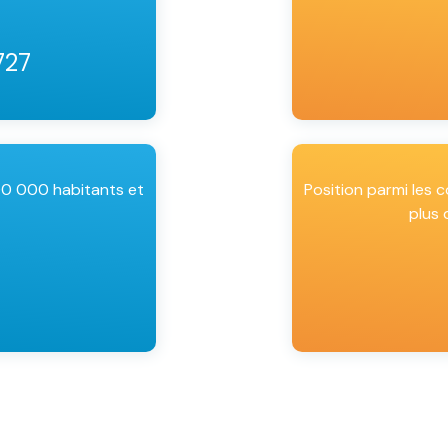
727
00 000 habitants et
Position parmi les
plus