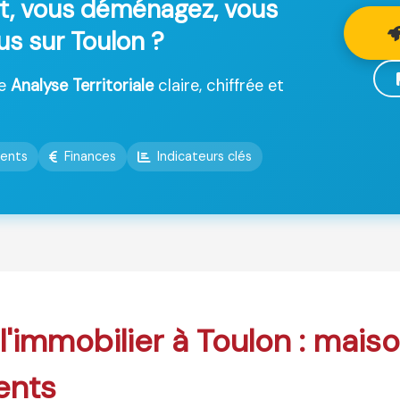
t, vous déménagez, vous
us sur Toulon ?
ne
Analyse Territoriale
claire, chiffrée et
ents
Finances
Indicateurs clés
 l'immobilier à Toulon : mais
ents