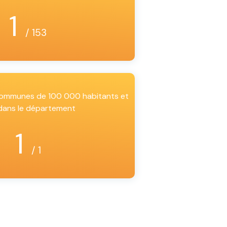
1
/ 153
 communes de 100 000 habitants et
 dans le département
1
/ 1