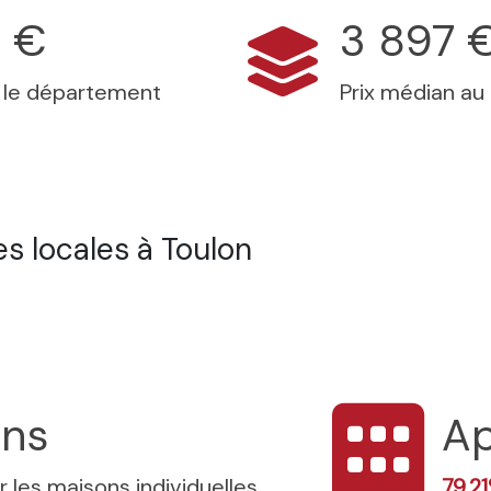
 €
3 897 
s le département
Prix médian au
s locales à Toulon
ons
Ap
r les maisons individuelles
79.2