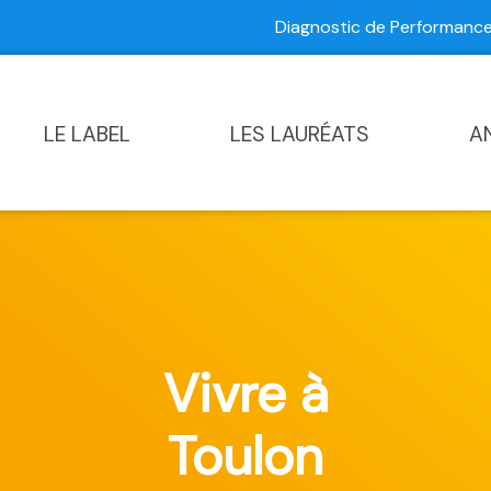
Diagnostic de Performan
Contactez-nous
|
Diagnostic de Performance Commun
LE LABEL
LES LAURÉATS
A
Vivre à
Toulon