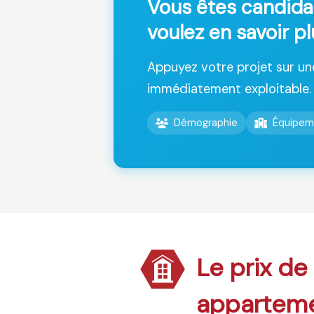
Vous êtes candida
voulez en savoir pl
Appuyez votre projet sur u
immédiatement exploitable.
Démographie
Équipem
Le prix de
appartem