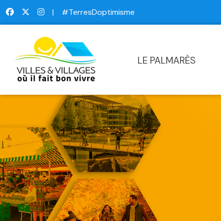
|
#TerresDoptimisme
LE PALMARÈS