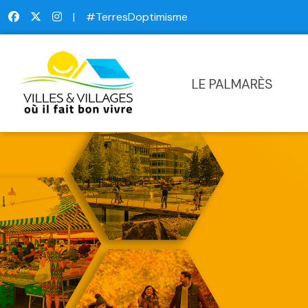
|
#TerresDoptimisme
LE PALMARÈS