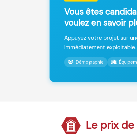
Vous êtes candida
voulez en savoir pl
Appuyez votre projet sur u
immédiatement exploitable.
Démographie
Équipem
Le prix de