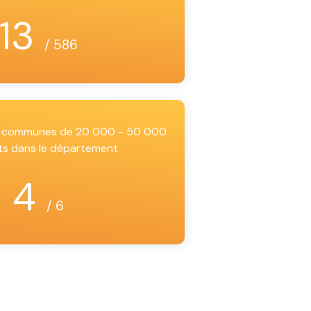
13
/ 586
es communes de 20 000 - 50 000
ts dans le département
4
/ 6