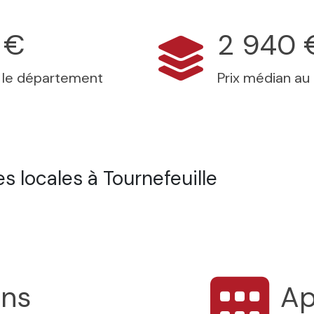
 €
2 940 
s le département
Prix médian au
 locales à Tournefeuille
ons
Ap