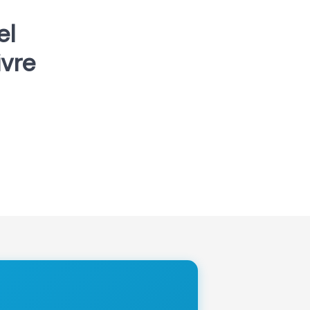
el
ivre