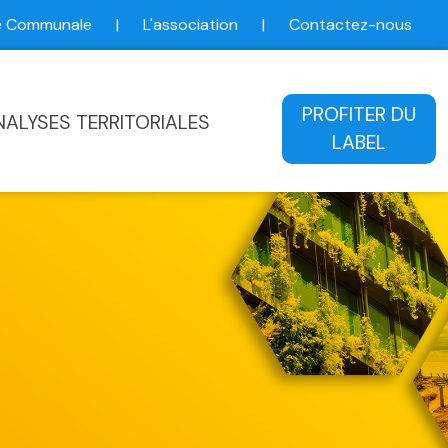
ce Communale
|
L'association
|
Contactez-nous
ale
PROFITER DU
NALYSES TERRITORIALES
LABEL