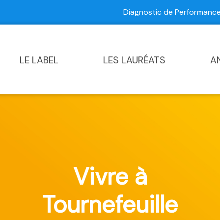
Diagnostic de Performan
Contactez-nous
|
Diagnostic de Performance Commun
LE LABEL
LES LAURÉATS
A
Vivre à
Tournefeuille