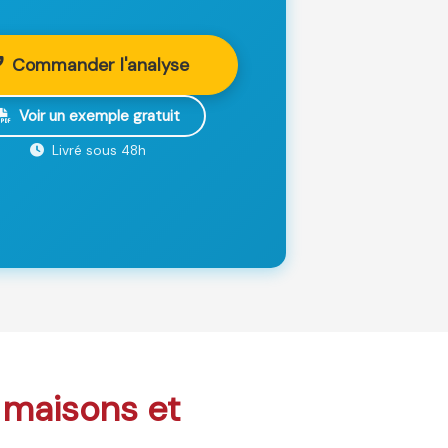
Commander l'analyse
Voir un exemple gratuit
Livré sous 48h
: maisons et