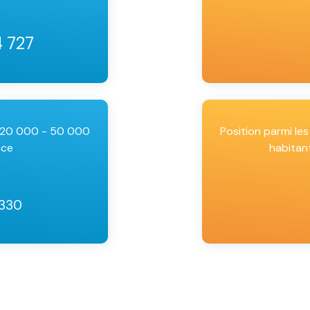
4 727
e 20 000 - 50 000
Position parmi l
nce
habitan
 330