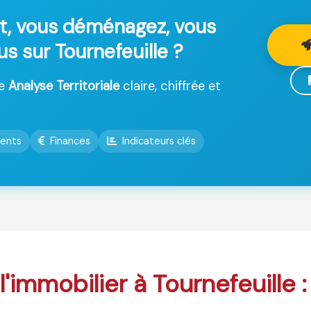
t, vous déménagez, vous
us sur Tournefeuille ?
ne
Analyse Territoriale
claire, chiffrée et
ents
Finances
Indicateurs clés
 l'immobilier à Tournefeuille 