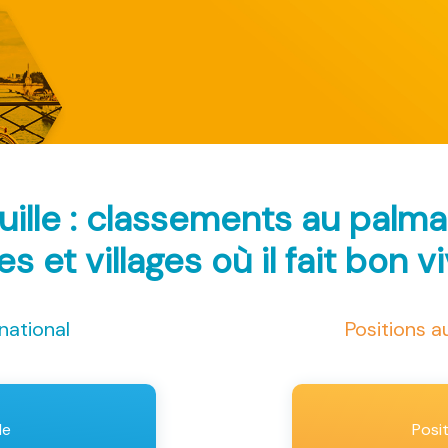
uille : classements au palm
les et villages où il fait bon v
national
Positions 
le
Posi