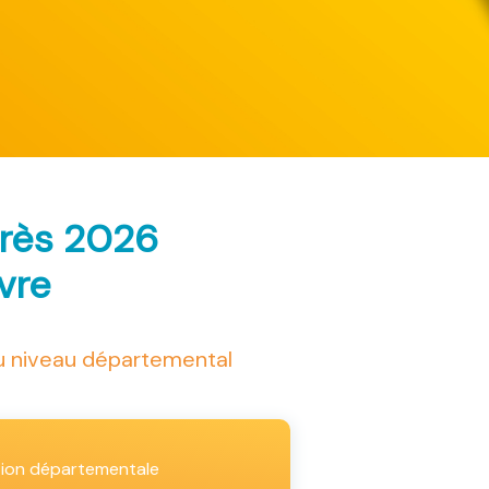
arès 2026
ivre
au niveau départemental
tion départementale