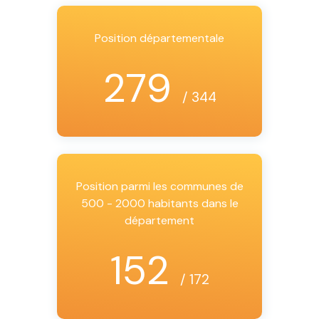
Position départementale
279
/ 344
Position parmi les communes de
500 - 2000 habitants dans le
département
152
/ 172