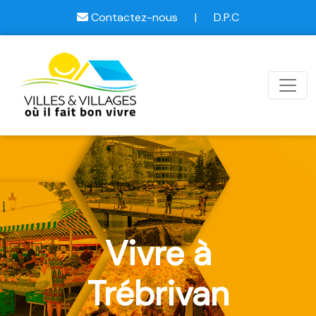
Contactez-nous
|
D.P.C
Vivre à
Trébrivan