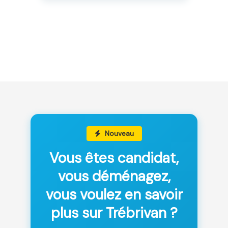
Nouveau
Vous êtes candidat,
vous déménagez,
vous voulez en savoir
plus sur Trébrivan ?