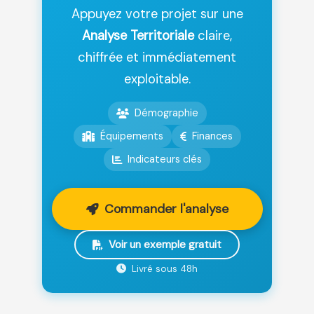
Appuyez votre projet sur une
Analyse Territoriale
claire,
chiffrée et immédiatement
exploitable.
Démographie
Équipements
Finances
Indicateurs clés
Commander l'analyse
Voir un exemple gratuit
Livré sous 48h