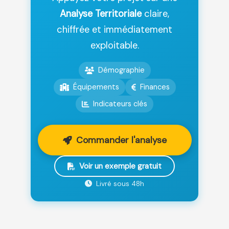
Analyse Territoriale
claire,
chiffrée et immédiatement
exploitable.
Démographie
Équipements
Finances
Indicateurs clés
Commander l'analyse
Voir un exemple gratuit
Livré sous 48h