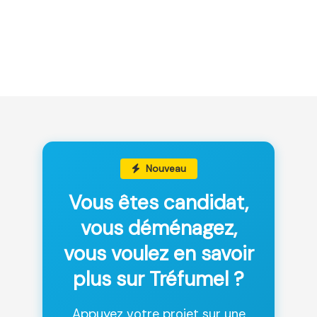
Nouveau
Vous êtes candidat,
vous déménagez,
vous voulez en savoir
plus sur Tréfumel ?
Appuyez votre projet sur une