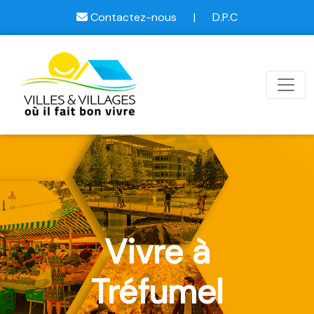
Contactez-nous
|
D.P.C
Vivre à
Tréfumel