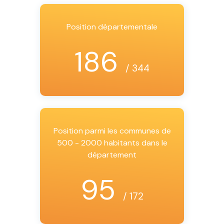
Position départementale
186
/ 344
Position parmi les communes de
500 - 2000 habitants dans le
département
95
/ 172