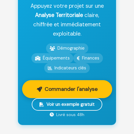
Appuyez votre projet sur une
Analyse Territoriale
claire,
chiffrée et immédiatement
exploitable.
Démographie
Équipements
Finances
Indicateurs clés
Commander l'analyse
Voir un exemple gratuit
Livré sous 48h