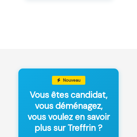
Nouveau
Vous êtes candidat,
vous déménagez,
vous voulez en savoir
plus sur Treffrin ?