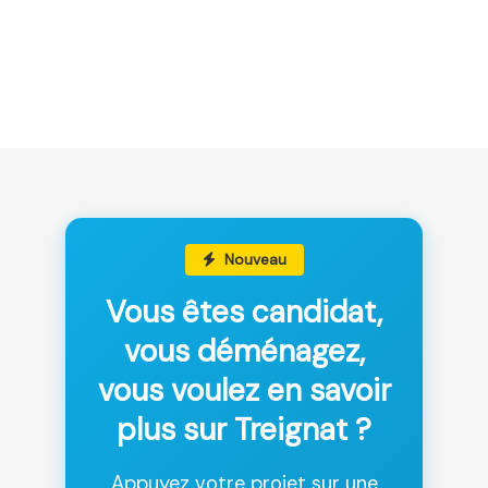
Nouveau
Vous êtes candidat,
vous déménagez,
vous voulez en savoir
plus sur Treignat ?
Appuyez votre projet sur une