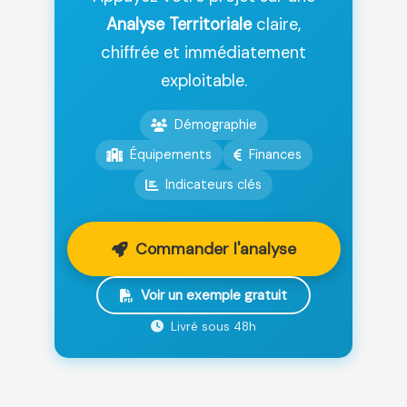
Analyse Territoriale
claire,
chiffrée et immédiatement
exploitable.
Démographie
Équipements
Finances
Indicateurs clés
Commander l'analyse
Voir un exemple gratuit
Livré sous 48h