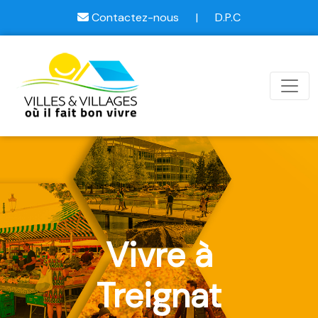
Contactez-nous
|
D.P.C
Vivre à
Treignat