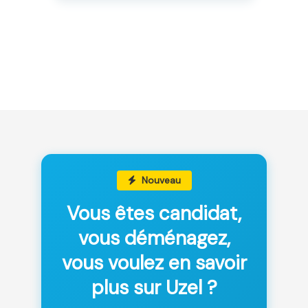
Nouveau
Vous êtes candidat,
vous déménagez,
vous voulez en savoir
plus sur Uzel ?