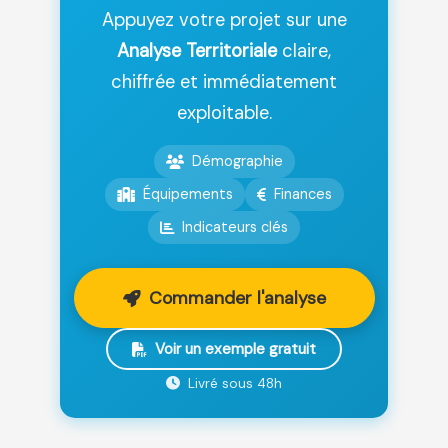
Appuyez votre projet sur une
Analyse Territoriale
claire,
chiffrée et immédiatement
exploitable.
Démographie
Équipements
Finances
Indicateurs clés
Commander l'analyse
Voir un exemple gratuit
Livré sous 48h