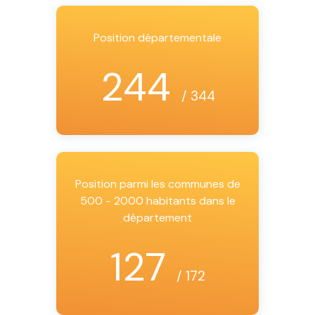
Position départementale
244
/ 344
Position parmi les communes de
500 - 2000 habitants dans le
département
127
/ 172