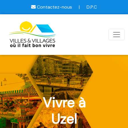
Contactez-nous
|
D.P.C
Vivre à
Uzel