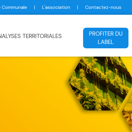
ce Communale
|
L'association
|
Contactez-nous
ale
PROFITER DU
NALYSES TERRITORIALES
LABEL