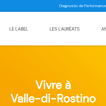
Diagnostic de Performan
Contactez-nous
|
Diagnostic de Performance Commun
LE LABEL
LES LAURÉATS
A
Vivre à
Valle-di-Rostino