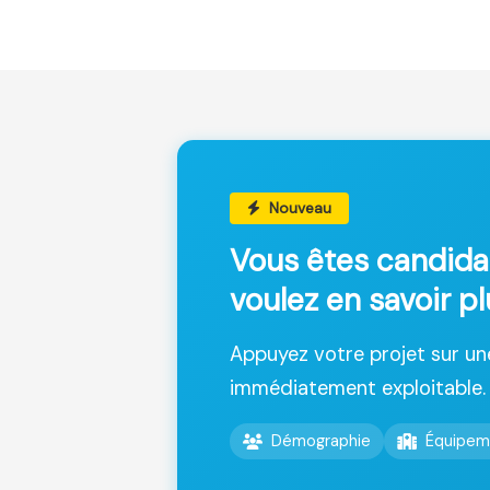
Nouveau
Vous êtes candida
voulez en savoir pl
Appuyez votre projet sur u
immédiatement exploitable.
Démographie
Équipem