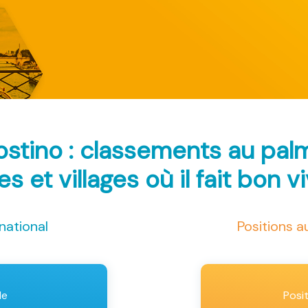
ostino : classements au pa
les et villages où il fait bon v
national
Positions 
le
Posi