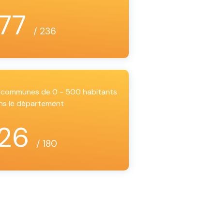
77
/ 236
es communes de 0 - 500 habitants
ns le département
26
/ 180