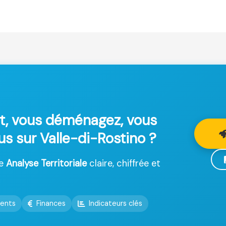
t, vous déménagez, vous
us sur Valle-di-Rostino ?
ne
Analyse Territoriale
claire, chiffrée et
ents
Finances
Indicateurs clés