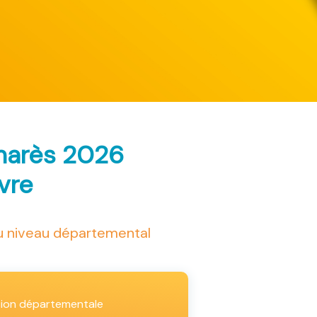
lmarès 2026
ivre
au niveau départemental
tion départementale