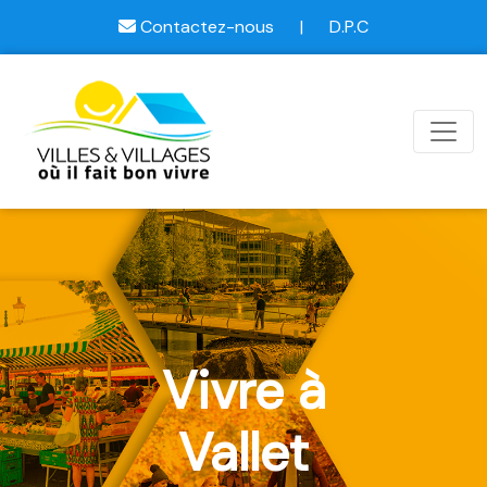
Contactez-nous
|
D.P.C
Vivre à
Vallet