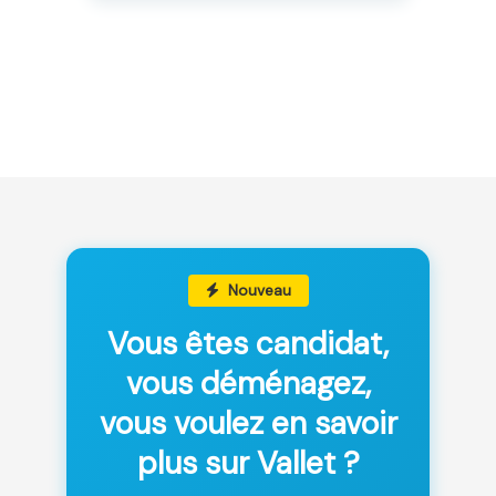
Nouveau
Vous êtes candidat,
vous déménagez,
vous voulez en savoir
plus sur Vallet ?