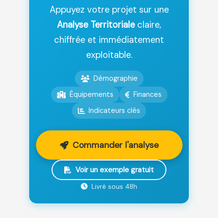
Appuyez votre projet sur une
Analyse Territoriale
claire,
chiffrée et immédiatement
exploitable.
Démographie
Équipements
Finances
Indicateurs clés
Commander l'analyse
Voir un exemple gratuit
Livré sous 48h