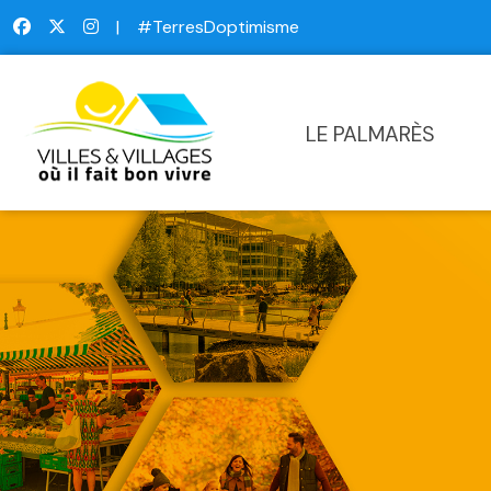
|
#TerresDoptimisme
LE PALMARÈS