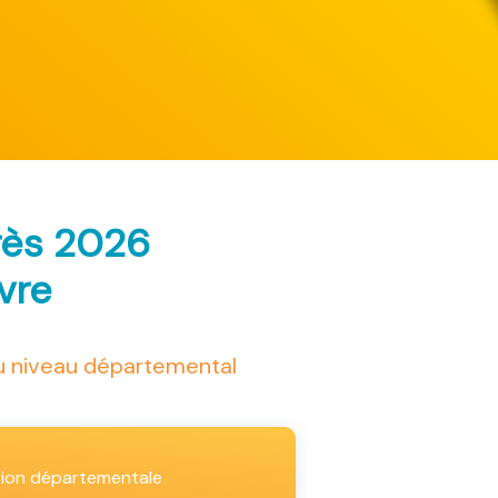
rès 2026
ivre
au niveau départemental
tion départementale