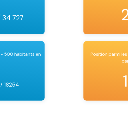
/ 34 727
 - 500 habitants en
Position parmi l
da
9
/ 18254