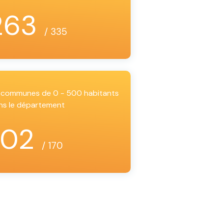
263
/ 335
es communes de 0 - 500 habitants
ns le département
102
/ 170