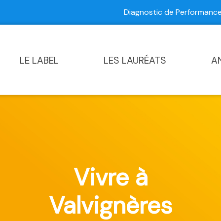
Diagnostic de Performan
Contactez-nous
|
Diagnostic de Performance Commun
LE LABEL
LES LAURÉATS
A
Vivre à
Valvignères