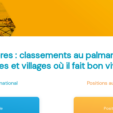
ères : classements au palma
les et villages où il fait bon v
national
Positions 
le
Posi