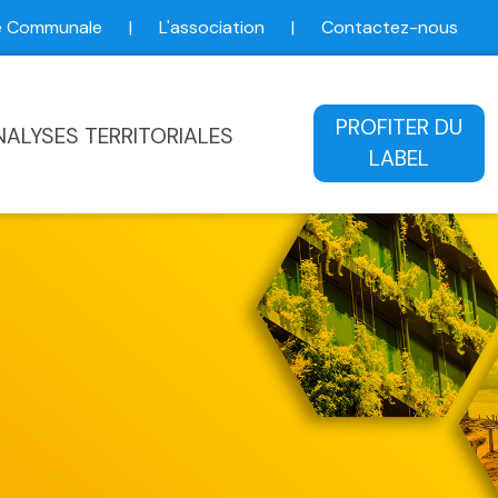
ce Communale
|
L'association
|
Contactez-nous
ale
PROFITER DU
NALYSES TERRITORIALES
LABEL