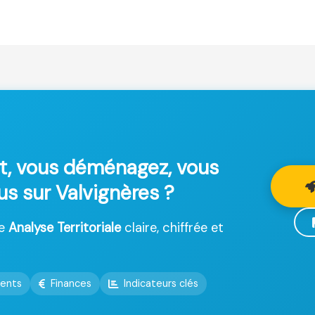
t, vous déménagez, vous
us sur Valvignères ?
ne
Analyse Territoriale
claire, chiffrée et
ents
Finances
Indicateurs clés