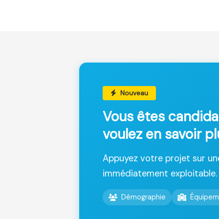
Nouveau
Vous êtes candida
voulez en savoir pl
Appuyez votre projet sur u
immédiatement exploitable.
Démographie
Équipem