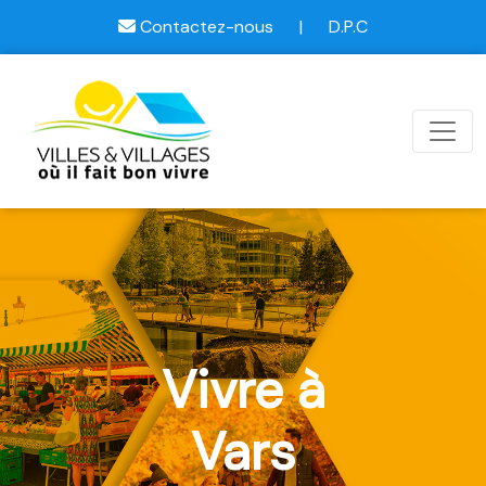
Contactez-nous
|
D.P.C
Vivre à
Vars