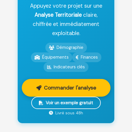
Appuyez votre projet sur une
Analyse Territoriale
claire,
chiffrée et immédiatement
exploitable.
Démographie
Équipements
Finances
Indicateurs clés
Commander l'analyse
Voir un exemple gratuit
Livré sous 48h