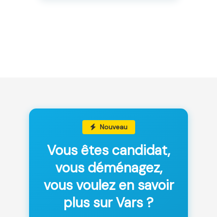
Nouveau
Vous êtes candidat,
vous déménagez,
vous voulez en savoir
plus sur Vars ?