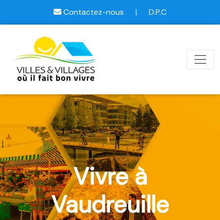
Contactez-nous
|
D.P.C
Vivre à
Vaudreuille