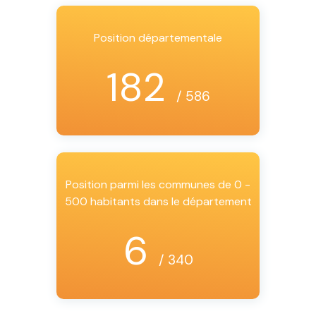
Position départementale
182
/ 586
Position parmi les communes de 0 -
500 habitants dans le département
6
/ 340