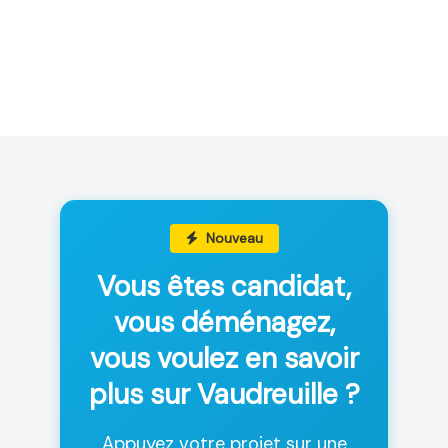
Nouveau
Vous êtes candidat,
vous déménagez,
vous voulez en savoir
plus sur Vaudreuille ?
Appuyez votre projet sur une