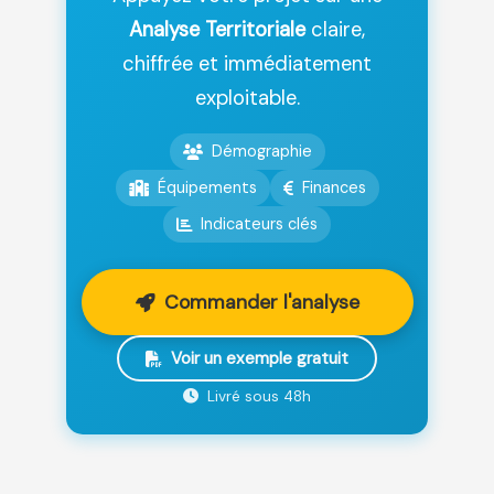
Analyse Territoriale
claire,
chiffrée et immédiatement
exploitable.
Démographie
Équipements
Finances
Indicateurs clés
Commander l'analyse
Voir un exemple gratuit
Livré sous 48h