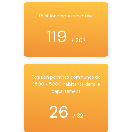
Position départementale
119
/ 207
Position parmi les communes de
3500 - 5000 habitants dans le
département
26
/ 32