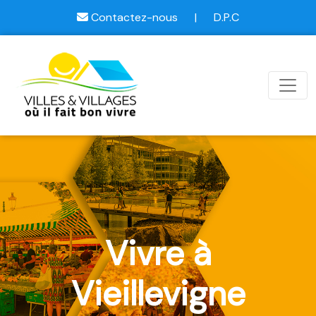
Contactez-nous
|
D.P.C
Vivre à
Vieillevigne