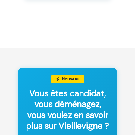
Nouveau
Vous êtes candidat,
vous déménagez,
vous voulez en savoir
plus sur Vieillevigne ?