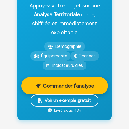
Appuyez votre projet sur une
Analyse Territoriale
claire,
chiffrée et immédiatement
exploitable.
Démographie
Équipements
Finances
Indicateurs clés
Commander l'analyse
Voir un exemple gratuit
Livré sous 48h