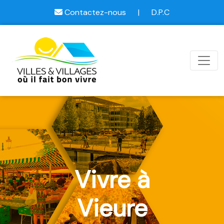
Contactez-nous
|
D.P.C
Vivre à
Vieure