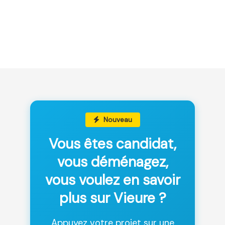
Nouveau
Vous êtes candidat,
vous déménagez,
vous voulez en savoir
plus sur Vieure ?
Appuyez votre projet sur une