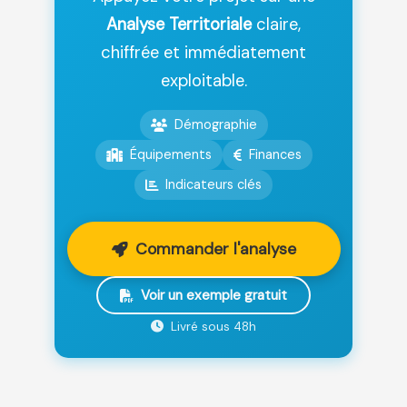
Analyse Territoriale
claire,
chiffrée et immédiatement
exploitable.
Démographie
Équipements
Finances
Indicateurs clés
Commander l'analyse
Voir un exemple gratuit
Livré sous 48h