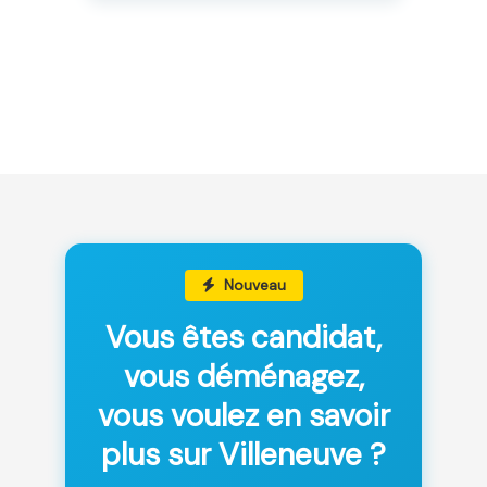
Nouveau
Vous êtes candidat,
vous déménagez,
vous voulez en savoir
plus sur Villeneuve ?