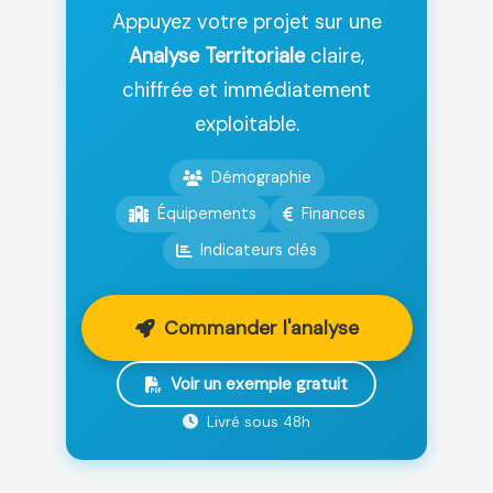
Appuyez votre projet sur une
Analyse Territoriale
claire,
chiffrée et immédiatement
exploitable.
Démographie
Équipements
Finances
Indicateurs clés
Commander l'analyse
Voir un exemple gratuit
Livré sous 48h