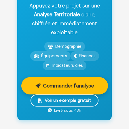
Appuyez votre projet sur une
Analyse Territoriale
claire,
chiffrée et immédiatement
exploitable.
Démographie
Équipements
Finances
Indicateurs clés
Commander l'analyse
Voir un exemple gratuit
Livré sous 48h