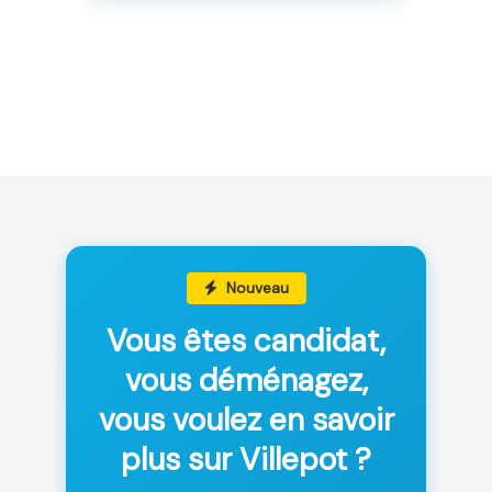
Nouveau
Vous êtes candidat,
vous déménagez,
vous voulez en savoir
plus sur Villepot ?