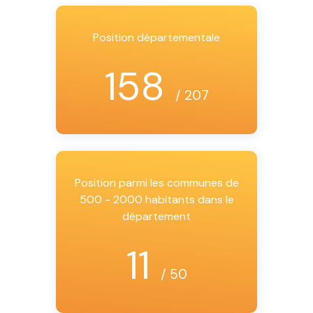
Position départementale
158
/ 207
Position parmi les communes de
500 - 2000 habitants dans le
département
11
/ 50