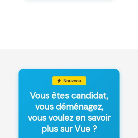
Nouveau
Vous êtes candidat,
vous déménagez,
vous voulez en savoir
plus sur Vue ?