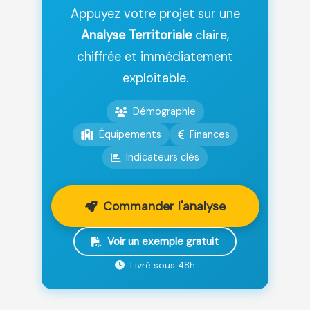
Appuyez votre projet sur une
Analyse Territoriale
claire,
chiffrée et immédiatement
exploitable.
Démographie
Équipements
Finances
Indicateurs clés
Commander l'analyse
Voir un exemple gratuit
Livré sous 48h