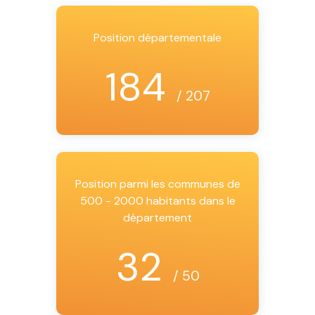
Position départementale
184
/ 207
Position parmi les communes de
500 - 2000 habitants dans le
département
32
/ 50