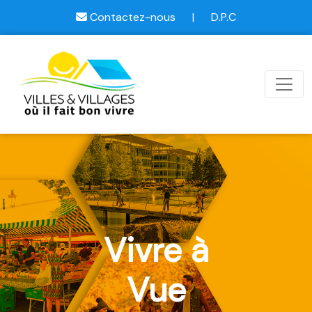
Contactez-nous
|
D.P.C
Vivre à
Vue