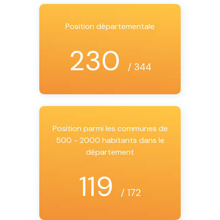
Position départementale
230
/ 344
Position parmi les communes de
500 - 2000 habitants dans le
département
119
/ 172