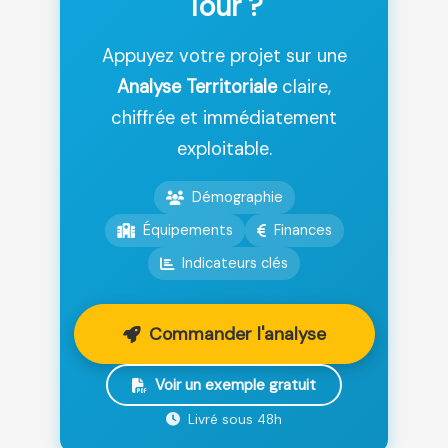
Tour ?
Appuyez votre projet sur une
Analyse Territoriale
claire,
chiffrée et immédiatement
exploitable.
Démographie
Équipements
Finances
Indicateurs clés
Commander l'analyse
Voir un exemple gratuit
Livré sous 48h