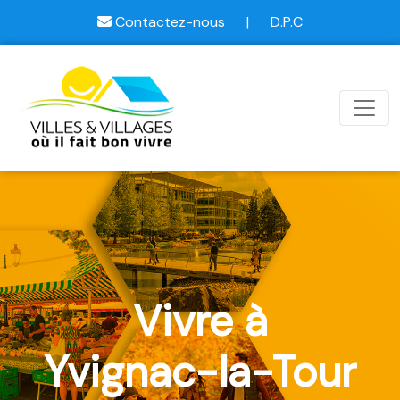
Contactez-nous
|
D.P.C
Vivre à
Yvignac-la-Tour