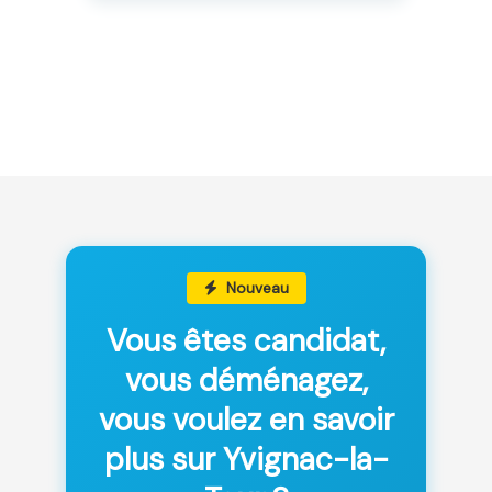
Nouveau
Vous êtes candidat,
vous déménagez,
vous voulez en savoir
plus sur Yvignac-la-