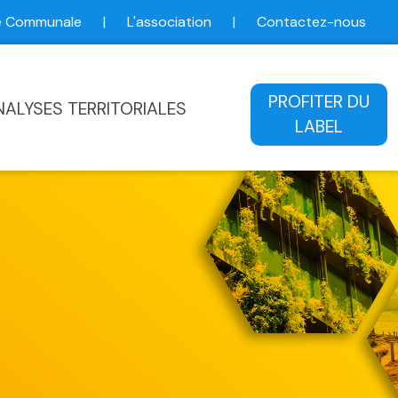
ce Communale
|
L'association
|
Contactez-nous
ale
PROFITER DU
NALYSES TERRITORIALES
LABEL