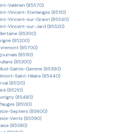
int-Valérien (85570)
int-Vincent-Sterlanges (85110)
int-Vincent-sur-Graon (85540)
int-Vincent-sur-Jard (85520)
llertaine (85300)
rigné (85200)
vremont (85700)
gournais (85110)
ullans (85300)
llud-Sainte-Gemme (85390)
lmont-Saint-Hilaire (85440)
rval (85120)
iré (85210)
origny (85480)
ffauges (85130)
eize-Septiers (85600)
eize-Vents (85590)
iaize (85580)