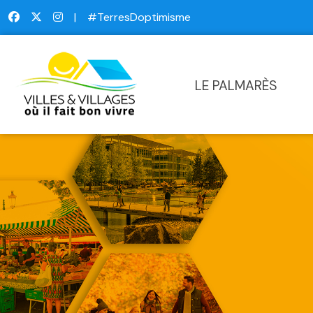
|
#TerresDoptimisme
LE PALMARÈS