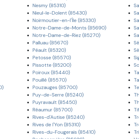
Nesmy (85310)
Sa
Nieul-le-Dolent (85430)
Sa
Noirmoutier-en-l'Île (85330)
Sa
Notre-Dame-de-Monts (85690)
Sa
Notre-Dame-de-Riez (85270)
Sa
Palluau (85670)
Sé
Péault (85320)
Sè
Petosse (85570)
Si
Pissotte (85200)
So
Poiroux (85440)
Ta
Pouillé (85570)
Ta
0)
Pouzauges (85700)
Te
Puy-de-Serre (85240)
Th
Puyravault (85450)
Th
Réaumur (85700)
Ti
Rives-d'Autise (85240)
Tr
Rives de l'Yon (85310)
Tr
Rives-du-Fougerais (85410)
Tr