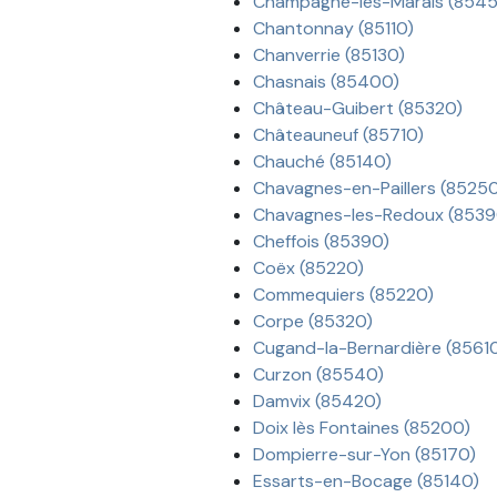
Champagné-les-Marais (854
Chantonnay (85110)
Chanverrie (85130)
Chasnais (85400)
Château-Guibert (85320)
Châteauneuf (85710)
Chauché (85140)
Chavagnes-en-Paillers (8525
Chavagnes-les-Redoux (8539
Cheffois (85390)
Coëx (85220)
Commequiers (85220)
Corpe (85320)
Cugand-la-Bernardière (8561
Curzon (85540)
Damvix (85420)
Doix lès Fontaines (85200)
Dompierre-sur-Yon (85170)
Essarts-en-Bocage (85140)