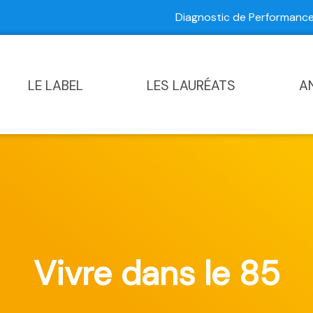
Diagnostic de Performan
Contactez-nous
|
Diagnostic de Performance Commun
LE LABEL
LES LAURÉATS
A
Vivre dans le 85