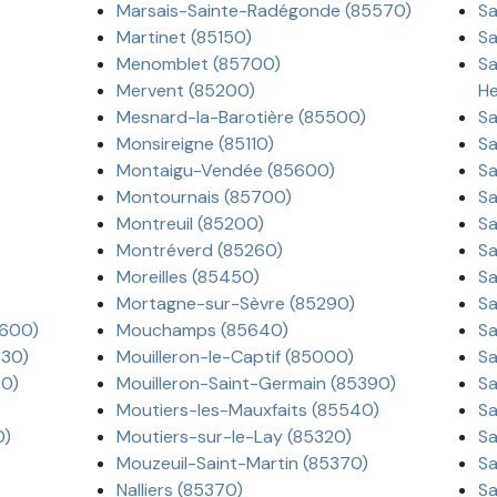
Marsais-Sainte-Radégonde (85570)
Sa
Martinet (85150)
Sa
Menomblet (85700)
Sa
Mervent (85200)
He
Mesnard-la-Barotière (85500)
Sa
Monsireigne (85110)
Sa
Montaigu-Vendée (85600)
Sa
Montournais (85700)
Sa
Montreuil (85200)
Sa
Montréverd (85260)
Sa
Moreilles (85450)
Sa
Mortagne-sur-Sèvre (85290)
Sa
5600)
Mouchamps (85640)
Sa
430)
Mouilleron-le-Captif (85000)
Sa
20)
Mouilleron-Saint-Germain (85390)
Sa
Moutiers-les-Mauxfaits (85540)
Sa
0)
Moutiers-sur-le-Lay (85320)
Sa
Mouzeuil-Saint-Martin (85370)
Sa
Nalliers (85370)
Sa