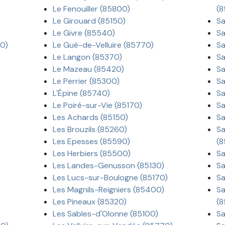
Le Fenouiller (85800)
(8
Le Girouard (85150)
Sa
Le Givre (85540)
Sa
90)
Le Gué-de-Velluire (85770)
Sa
Le Langon (85370)
Sa
Le Mazeau (85420)
Sa
Le Perrier (85300)
Sa
L'Épine (85740)
Sa
Le Poiré-sur-Vie (85170)
Sa
Les Achards (85150)
Sa
Les Brouzils (85260)
Sa
Les Epesses (85590)
(
Les Herbiers (85500)
Sa
Les Landes-Genusson (85130)
Sa
Les Lucs-sur-Boulogne (85170)
Sa
Les Magnils-Reigniers (85400)
Sa
Les Pineaux (85320)
(8
Les Sables-d'Olonne (85100)
Sa