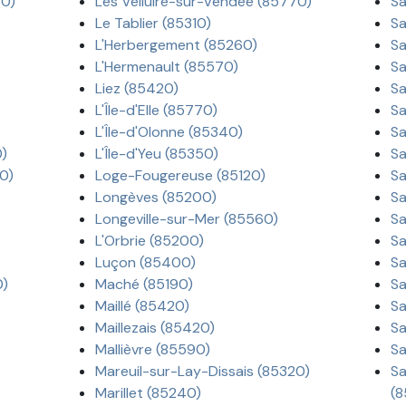
50)
Les Velluire-sur-Vendée (85770)
Sa
Le Tablier (85310)
Sa
L'Herbergement (85260)
Sa
L'Hermenault (85570)
Sa
Liez (85420)
Sa
L'Île-d'Elle (85770)
Sa
L'Île-d'Olonne (85340)
Sa
0)
L'Île-d'Yeu (85350)
Sa
0)
Loge-Fougereuse (85120)
Sa
Longèves (85200)
Sa
Longeville-sur-Mer (85560)
Sa
L'Orbrie (85200)
Sa
Luçon (85400)
Sa
0)
Maché (85190)
Sa
Maillé (85420)
Sa
Maillezais (85420)
Sa
Mallièvre (85590)
Sa
Mareuil-sur-Lay-Dissais (85320)
Sa
Marillet (85240)
(8